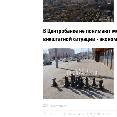
В Центробанке не понимают м
внештатной ситуации - эконо
297
просмотров.
Теги:
Деньги
,
Как это работает