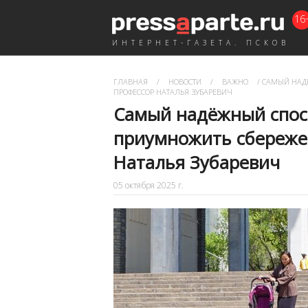
16
ИНТЕРНЕТ-ГАЗЕТА. ПСКОВ
ГЛАВНАЯ
/
НОВОСТИ
/
ВАЖНО
/
САМЫЙ НАДЁ
ПРОФЕССОР НАТАЛЬЯ ЗУБАРЕВИЧ
Самый надёжный спос
приумножить сбереже
Наталья Зубаревич
05 октября 2025 г.