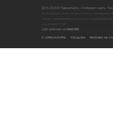
2015-2026 © Прессапарте | Интернет-газета. Пск
Все материалы, включая фото и тексты принадлежат «
только с предварительного согласия правообладателя
лиц младше 16 лет.
Сайт работает на
HostCMS
О «ПРЕССАПАРТЕ»
РАССЫЛКА
РЕКЛАМА НА СА