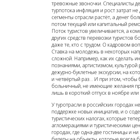
тревожные звоночки. Специалисты дел
турпотока инфляция и рост затрат не 
сегменты отрасли растёт, а денег бол
потом текущий или капитальный ремо
Поток туристов увеличивается, а ко
других средств перевозки туристов бо
даже те, кто с трудом. О кадровом в
Ставка на молодежь в некоторых нап
сложной. Например, как их сделать 
познаниями, артистизмом, культурой 
дежурно-буклетные экскурсии, на кото
и четвёртый раз… И при этом, чтобы 
больничный, не имеющие желания пр
лишь в короткий отпуск в ноябре или
У туротрасли в российских городах н
поддержке новых инициатив, и о соде
туристических налогах, которые тепе
агломерациями и туристическими цен
городах, где одна-две гостиницы и н
билеты на объекты, которые всегда