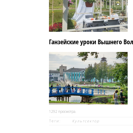
Ганзейские уроки Вышнего Во
1292
просмотра.
Теги:
Культсектор