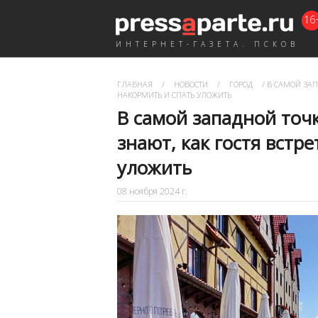
16
ИНТЕРНЕТ-ГАЗЕТА. ПСКОВ
ГЛАВНАЯ
/
НОВОСТИ
/
ГОРОД
/
В САМОЙ ЗАПА
НАКОРМИТЬ И СПАТЬ УЛОЖИТЬ
В самой западной точк
знают, как гостя встр
уложить
08 ноября 2024 г.