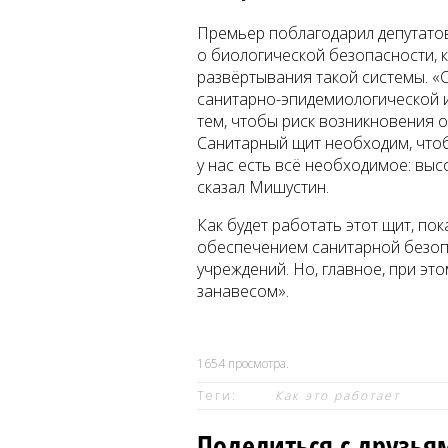
Премьер поблагодарил депутатов
о биологической безопасности, 
развёртывания такой системы. 
санитарно-эпидемиологической и
тем, чтобы риск возникновения о
Санитарный щит необходим, чтобы
у нас есть всё необходимое: выс
сказал Мишустин.
Как будет работать этот щит, по
обеспечением санитарной безоп
учреждений. Но, главное, при эт
занавесом».
1654
просмотра.
Теги:
Как это работает
Поделиться с друзья