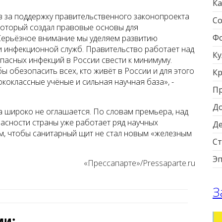
Ка
 за поддержку правительственного законопроекта
Со
который создал правовые основы для
Фо
«Серьёзное внимание мы уделяем развитию
 инфекционной служб. Правительство работает над
Ку
пасных инфекций в России свести к минимуму.
 обезопасить всех, кто живёт в России и для этого
Кр
ококлассные учёные и сильная научная база», -
П
Д
ка широко не оглашается. По словам премьера, над
асности страны уже работает ряд научных
Д
ом, чтобы санитарный щит не стал новым «железным
Ст
Э
«Прессапарте»/Pressaparte.ru
З
ми: