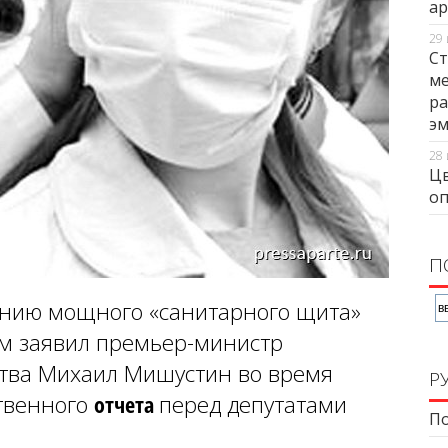
ар
29 
Ст
ме
ра
э
28 
Цв
оп
П
анию мощного «санитарного щита»
ом заявил премьер-министр
ства Михаил Мишустин во время
Р
твенного
отчета
перед депутатами
По