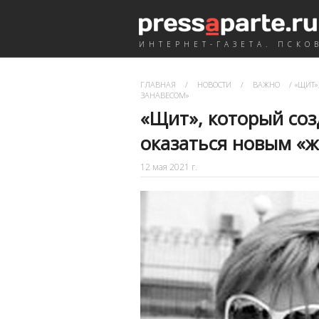
ИНТЕРНЕТ-ГАЗЕТА. ПСКО
ГЛАВНАЯ
/
НОВОСТИ
/
ВАЖНО
/
«ЩИТ»
ЗАНАВЕСОМ»
«Щит», который соз
оказаться новым «
12 мая 2021 г.