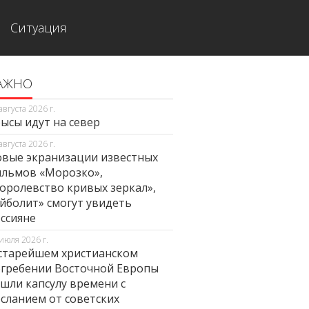
Ситуация
АЖНО
августа 2026 г.
ысы идут на север
августа 2026 г.
вые экранизации известных
льмов «Морозко»,
оролевство кривых зеркал»,
йболит» смогут увидеть
ссияне
июля 2026 г.
старейшем христианском
гребении Восточной Европы
шли капсулу времени с
сланием от советских