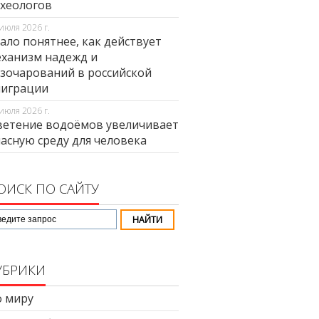
хеологов
июля 2026 г.
ало понятнее, как действует
ханизм надежд и
зочарований в российской
миграции
июля 2026 г.
етение водоёмов увеличивает
асную среду для человека
ОИСК ПО САЙТУ
УБРИКИ
 миру