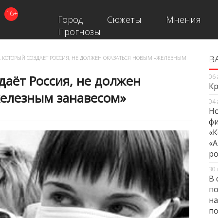
16+
Город
Сюжеты
Мнения
Прогнозы
В
В
, КОТОРЫЙ СОЗДАЁТ РОССИЯ, НЕ ДОЛЖЕН ОКАЗАТЬСЯ НОВЫМ «ЖЕЛЕЗНЫМ
даёт Россия, не должен
06 
Кр
железным занавесом»
04 
Но
фи
«К
«А
ро
30 
В 
по
на
по