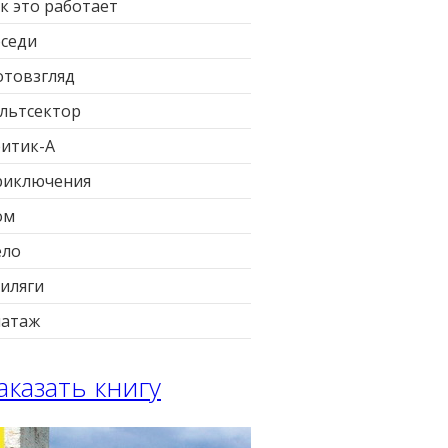
к это работает
седи
товзгляд
льтсектор
итик-А
риключения
ом
ело
иляги
патаж
аказать книгу