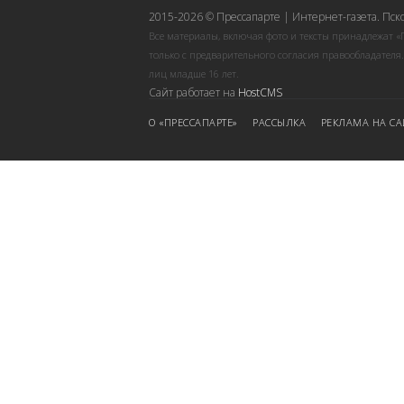
2015-2026 © Прессапарте | Интернет-газета. Пск
Все материалы, включая фото и тексты принадлежат «
только с предварительного согласия правообладателя
лиц младше 16 лет.
Сайт работает на
HostCMS
О «ПРЕССАПАРТЕ»
РАССЫЛКА
РЕКЛАМА НА СА