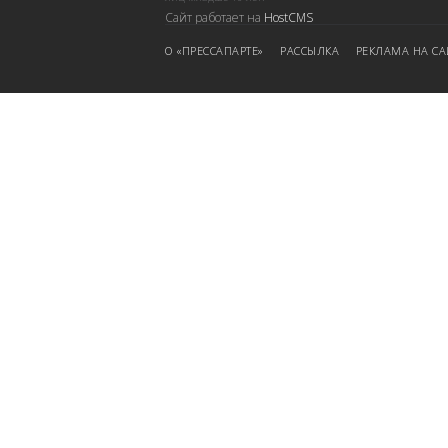
Сайт работает на
HostCMS
О «ПРЕССАПАРТЕ»
РАССЫЛКА
РЕКЛАМА НА СА