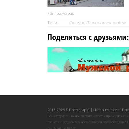
768
просмотров.
Теги:
Соседи
,
Психология войны
Поделиться с друзьями:
2015-2026 © Прессапарте | Интернет-газета. Пск
Все материалы, включая фото и тексты принадлежат «
только с предварительного согласия правообладателя
лиц младше 16 лет.