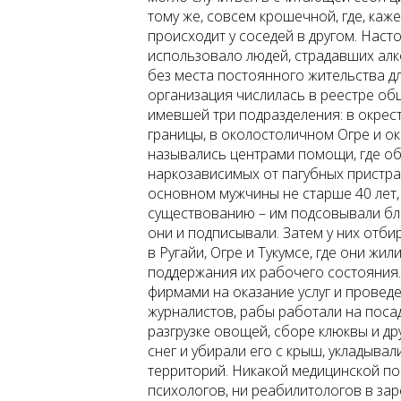
тому же, совсем крошечной, где, каж
происходит у соседей в другом. На
использовало людей, страдавших алк
без места постоянного жительства 
организация числилась в реестре об
имевшей три подразделения: в окрест
границы, в околостоличном Огре и о
назывались центрами помощи, где о
наркозависимых от пагубных пристр
основном мужчины не старше 40 лет, 
существованию – им подсовывали бл
они и подписывали. Затем у них отби
в Ругайи, Огре и Тукумсе, где они жи
поддержания их рабочего состояния
фирмами на оказание услуг и прове
журналистов, рабы работали на посад
разгрузке овощей, сборе клюквы и др
снег и убирали его с крыш, укладыва
территорий. Никакой медицинской по
психологов, ни реабилитологов в зар