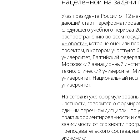
нацеленной на задачи г
Указ президента России от 12 ма
дающий старт переформатировани
следующего учебного периода 202
распространению во всем госуда
«Новости»
, которые оценили пе
проектом, в котором участвуют 6
университет, Балтийский федера
Московский авиационный инстит
технологический университет М
университет, Национальный иссл
университет.
На сегодня уже сформулированы 
частности, говорится о формиро
единым перечнем дисциплин по у
практикоориентированности и св
зависимости от сложности прогр
преподавательского состава, на
экономики.