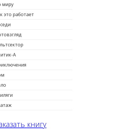
 миру
к это работает
седи
товзгляд
льтсектор
итик-А
риключения
ом
ело
иляги
патаж
аказать книгу