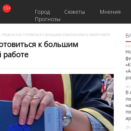
16+
Город
Сюжеты
Мнения
Прогнозы
В
В
 ПРЕДПИСАНО ГОТОВИТЬСЯ К БОЛЬШИМ ИЗМЕНЕНИЯМ В СВОЕЙ РАБОТЕ
готовиться к большим
04 
Но
 работе
фи
«К
«А
ро
30 
В 
по
на
по
ар
29 