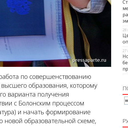
Ст
ме
ра
э
28 
Цв
оп
27 
Но
бе
п
 работа по совершенствованию
 высшего образования, которому
П
ого варианта получения
твии с Болонским процессом
атура) и начать формирование
о новой образовательной схеме,
Р