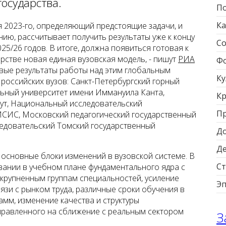
осударства.
По
Ка
я 2023-го, определяющий предстоящие задачи, и
ю, рассчитывает получить результаты уже к концу
Со
5/26 годов. В итоге, должна появиться готовая к
рстве новая единая вузовская модель, - пишут
РИА
Фо
рвые результаты работы над этим глобальным
Ку
 российских вузов: Санкт-Петербургский горный
льный университет имени Иммануила Канта,
Кр
ут, Национальный исследовательский
П
ИСИС, Московский педагогический государственный
едовательский Томский государственный
Д
Д
основные блоки изменений в вузовской системе. В
Ст
вании в учебном плане фундаментального ядра с
крупненным группам специальностей, усиление
Э
язи с рынком труда, различные сроки обучения в
амм, изменение качества и структуры
правленного на сближение с реальным сектором
З