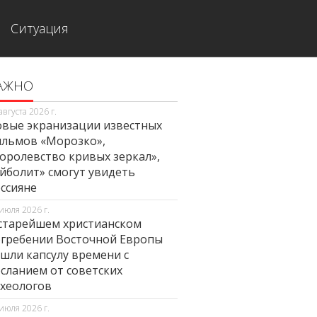
Ситуация
АЖНО
августа 2026 г.
вые экранизации известных
льмов «Морозко»,
оролевство кривых зеркал»,
йболит» смогут увидеть
ссияне
июля 2026 г.
старейшем христианском
гребении Восточной Европы
шли капсулу времени с
сланием от советских
хеологов
июля 2026 г.