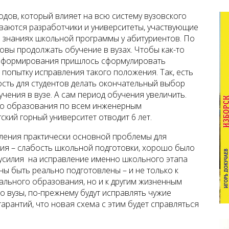
дов, который влияет на всю систему вузовского
иваются разработчики и университеты, участвующие
 в знаниях школьной программы у абитуриентов. По
товы продолжать обучение в вузах. Чтобы как-то
реформирования пришлось сформулировать
попытку исправления такого положения. Так, есть
сть для студентов делать окончательный выбор
учения в вузе. А сам период обучения увеличить.
го образования по всем инженерным
кий горный университет отводит 6 лет.
ления практически основной проблемы для
ия – слабость школьной подготовки, хорошо было
усилия на исправление именно школьного этапа
ны быть реально подготовлены – и не только к
льного образования, но и к другим жизненным
то вузы, по-прежнему будут исправлять чужие
гарантий, что новая схема с этим будет справляться