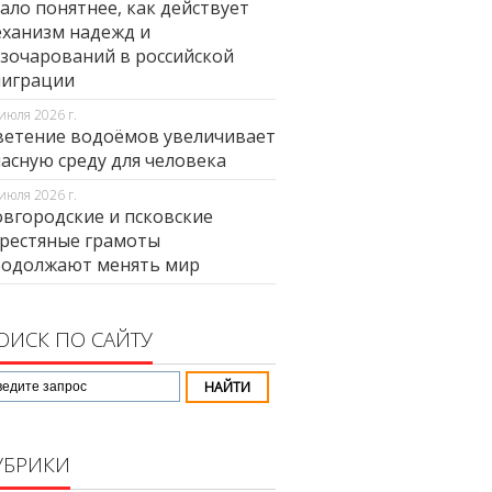
ало понятнее, как действует
ханизм надежд и
зочарований в российской
миграции
июля 2026 г.
етение водоёмов увеличивает
асную среду для человека
июля 2026 г.
вгородские и псковские
рестяные грамоты
родолжают менять мир
ОИСК ПО САЙТУ
УБРИКИ