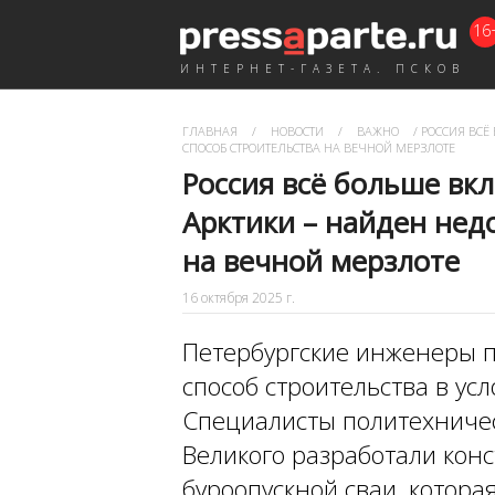
16
ИНТЕРНЕТ-ГАЗЕТА. ПСКОВ
ГЛАВНАЯ
/
НОВОСТИ
/
ВАЖНО
/
РОССИЯ ВСЁ
СПОСОБ СТРОИТЕЛЬСТВА НА ВЕЧНОЙ МЕРЗЛОТЕ
Россия всё больше вк
Арктики – найден нед
на вечной мерзлоте
16 октября 2025 г.
Петербургские инженеры 
способ строительства в ус
Специалисты политехничес
Великого разработали кон
буроопускной сваи, котора