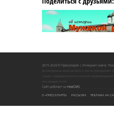
Поделиться с друзьями:
2015-2026 © Прессапарте | Интернет-газета. Пск
Все материалы, включая фото и тексты принадлежат «
только с предварительного согласия правообладателя
лиц младше 16 лет.
Сайт работает на
HostCMS
О «ПРЕССАПАРТЕ»
РАССЫЛКА
РЕКЛАМА НА СА