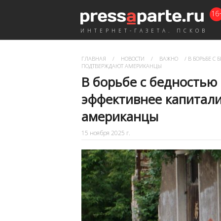
16
ИНТЕРНЕТ-ГАЗЕТА. ПСКОВ
ГЛАВНАЯ
/
НОВОСТИ
/
ВАЖНО
/
В БОРЬБЕ С
ПОДТВЕРЖДАЮТ АМЕРИКАНЦЫ
В борьбе с бедностью
эффективнее капитал
американцы
15 ноября 2025 г.