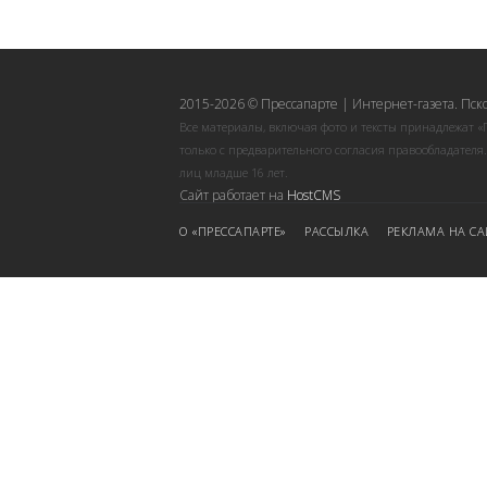
2015-2026 © Прессапарте | Интернет-газета. Пск
Все материалы, включая фото и тексты принадлежат «
только с предварительного согласия правообладателя
лиц младше 16 лет.
Сайт работает на
HostCMS
О «ПРЕССАПАРТЕ»
РАССЫЛКА
РЕКЛАМА НА СА