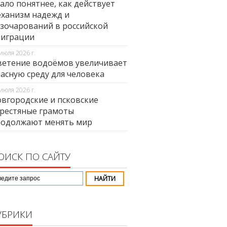
ало понятнее, как действует
ханизм надежд и
зочарований в российской
миграции
июля 2026 г.
етение водоёмов увеличивает
асную среду для человека
июля 2026 г.
вгородские и псковские
рестяные грамоты
родолжают менять мир
ОИСК ПО САЙТУ
УБРИКИ