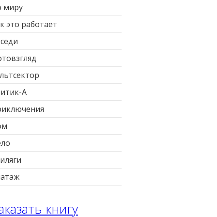
 миру
к это работает
седи
товзгляд
льтсектор
итик-А
риключения
ом
ело
иляги
патаж
аказать книгу