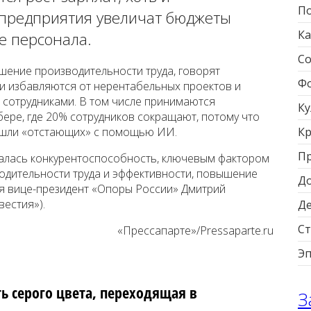
По
предприятия увеличат бюджеты
Ка
е персонала.
Со
ение производительности труда, говорят
Фо
и избавляются от нерентабельных проектов и
 сотрудниками. В том числе принимаются
Ку
бере, где 20% сотрудников сокращают, потому что
ашли «отстающих» с помощью ИИ.
Кр
П
алась конкурентоспособность, ключевым фактором
одительности труда и эффективности, повышение
Д
ся вице-президент «Опоры России» Дмитрий
вестия»).
Д
Ст
«Прессапарте»/Pressaparte.ru
Э
ть серого цвета, переходящая в
З