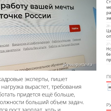
Ст
ме
ра
э
28 
Цв
оп
27 
Но
бе
п
П
кадровые эксперты, пишет
нагрузка вырастет, требования
ботать придется ещё больше,
олжности больший объем задач.
Р
ся рост зарплат, хоть и