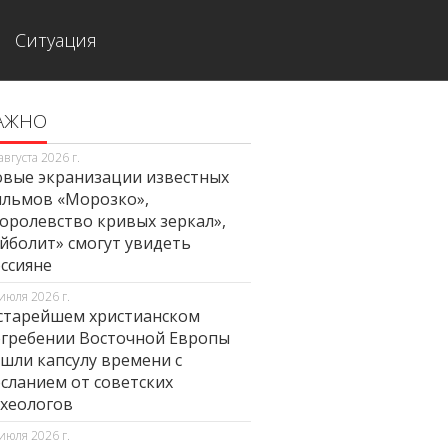
Ситуация
АЖНО
августа 2026 г.
вые экранизации известных
льмов «Морозко»,
оролевство кривых зеркал»,
йболит» смогут увидеть
ссияне
июля 2026 г.
старейшем христианском
гребении Восточной Европы
шли капсулу времени с
сланием от советских
хеологов
июля 2026 г.