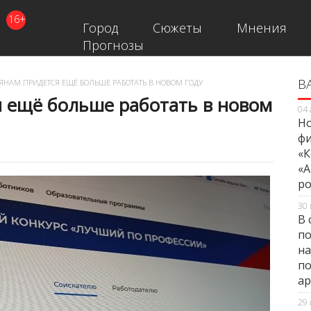
16+
Город
Сюжеты
Мнения
Прогнозы
В
В
ЯНАМ ПРИДЕТСЯ ЕЩЁ БОЛЬШЕ РАБОТАТЬ В НОВОМ ГОДУ
я ещё больше работать в новом
04 
Но
фи
«К
«А
ро
30 
В 
по
на
по
ар
29 