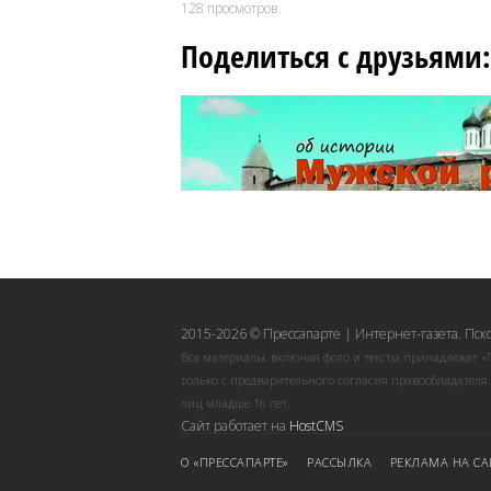
128
просмотров.
Поделиться с друзьями:
2015-2026 © Прессапарте | Интернет-газета. Пск
Все материалы, включая фото и тексты принадлежат «
только с предварительного согласия правообладателя
лиц младше 16 лет.
Сайт работает на
HostCMS
О «ПРЕССАПАРТЕ»
РАССЫЛКА
РЕКЛАМА НА СА