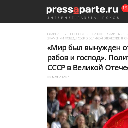
16
ИНТЕРНЕТ-ГАЗЕТА. ПСКОВ
ГЛАВНАЯ
/
НОВОСТИ
/
ВАЖНО
/
«МИР БЫЛ ВЫ
ЗНАЧЕНИИ ПОБЕДЫ СССР В ВЕЛИКОЙ ОТЕЧЕСТВЕННО
«Мир был вынужден от
рабов и господ». Пол
СССР в Великой Отече
09 мая 2026 г.