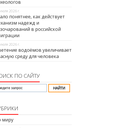
хеологов
июля 2026 г.
ало понятнее, как действует
ханизм надежд и
зочарований в российской
миграции
июля 2026 г.
етение водоёмов увеличивает
асную среду для человека
ОИСК ПО САЙТУ
УБРИКИ
 миру