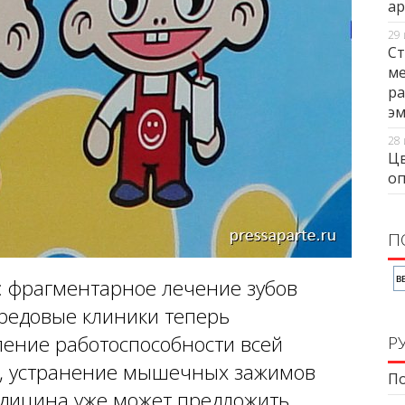
ар
29 
Ст
ме
ра
э
28 
Цв
оп
П
: фрагментарное лечение зубов
ередовые клиники теперь
ление работоспособности всей
Р
ы, устранение мышечных зажимов
По
дицина уже может предложить