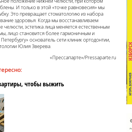
ьное положение нижней челюсти, при котором
блены. И только в этой «точке равновесия» мы
бку. Это превращает стоматологию из набора
вание здоровья. Когда мы восстанавливаем
 челюсти, эстетика лица меняется естественным
мы, лицо становится более гармоничным и
 Петербургу» основатель сети клиник ортодонтии,
атологии Юлия Зверева.
«Прессапарте»/Pressaparte.ru
тересно:
вартиры, чтобы выжить