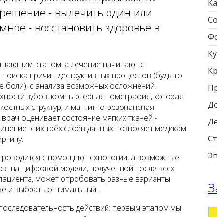
Ка
 решение - вылечить один или
Со
емное - восстановить здоровье в
Фо
Ку
ршающим этапом, а лечение начинают с
Кр
 поиска причин деструктивных процессов (будь то
 боли), с анализа возможных осложнений.
П
хности зубов, компьютерная томография, которая
Д
 костных структур, и магнитно-резонансная
врач оценивает состояние мягких тканей -
Д
динение этих трёх слоёв данных позволяет медикам
Ст
ртину.
Э
 проводится с помощью технологий, а возможные
ся на цифровой модели, полученной после всех
в пациента, может опробовать разные варианты
З
ве и выбрать оптимальный.
последовательность действий: первым этапом мы