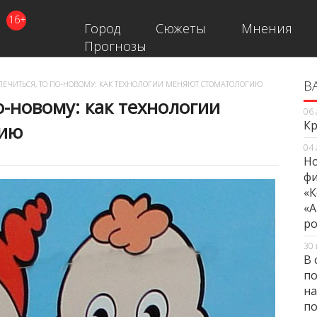
16+
Город
Сюжеты
Мнения
Прогнозы
В
В
ЛЕЧИТЬСЯ, ТО ПО-НОВОМУ: КАК ТЕХНОЛОГИИ МЕНЯЮТ СТОМАТОЛОГИЮ
о-новому: как технологии
06 
Кр
гию
04 
Но
фи
«К
«А
ро
30 
В 
по
на
по