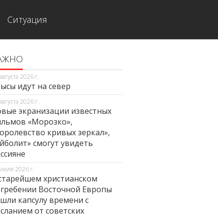
Ситуация
АЖНО
августа 2026 г.
ысы идут на север
августа 2026 г.
вые экранизации известных
льмов «Морозко»,
оролевство кривых зеркал»,
йболит» смогут увидеть
ссияне
июля 2026 г.
старейшем христианском
гребении Восточной Европы
шли капсулу времени с
сланием от советских