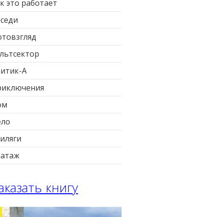
к это работает
седи
товзгляд
льтсектор
итик-А
риключения
ом
ело
иляги
патаж
аказать книгу