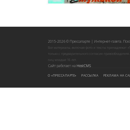
2015-2026 © Прессапарте | Интернет-газета. Пск
Все материалы, включая фото и тексты принадлежат «
только с предварительного согласия правообладателя
лиц младше 16 лет.
Сайт работает на
HostCMS
О «ПРЕССАПАРТЕ»
РАССЫЛКА
РЕКЛАМА НА СА