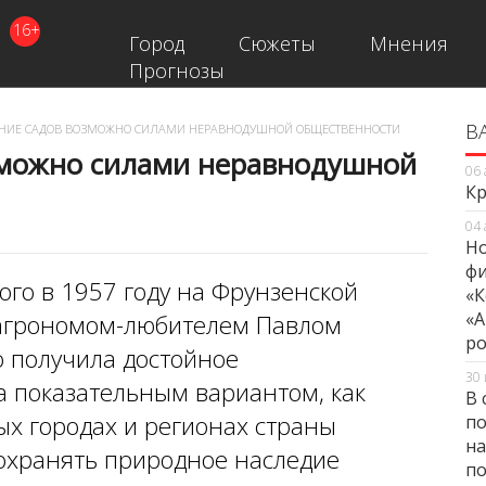
16+
Город
Сюжеты
Мнения
Прогнозы
В
В
НИЕ САДОВ ВОЗМОЖНО СИЛАМИ НЕРАВНОДУШНОЙ ОБЩЕСТВЕННОСТИ
зможно силами неравнодушной
06 
Кр
04 
Но
фи
ого в 1957 году на Фрунзенской
«К
«А
 агрономом-любителем Павлом
ро
о получила достойное
30 
а показательным вариантом, как
В 
ых городах и регионах страны
по
на
охранять природное наследие
по