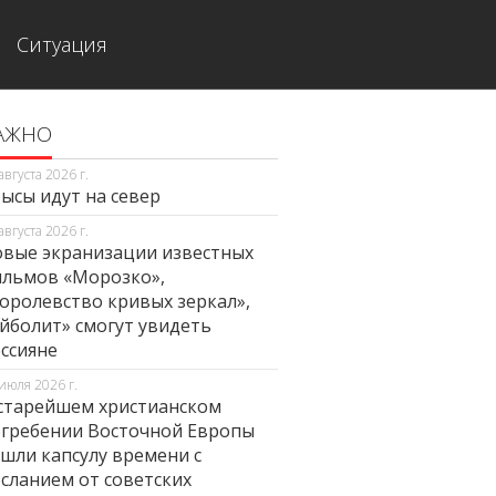
Ситуация
АЖНО
августа 2026 г.
ысы идут на север
августа 2026 г.
вые экранизации известных
льмов «Морозко»,
оролевство кривых зеркал»,
йболит» смогут увидеть
ссияне
июля 2026 г.
старейшем христианском
гребении Восточной Европы
шли капсулу времени с
сланием от советских