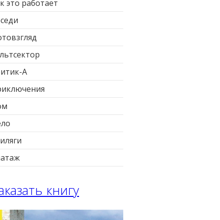
к это работает
седи
товзгляд
льтсектор
итик-А
риключения
ом
ело
иляги
патаж
аказать книгу