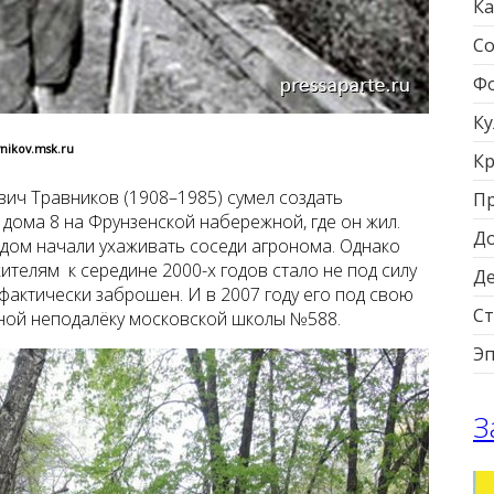
Ка
Со
Фо
Ку
vnikov.msk.ru
Кр
ич Травников (1908–1985) сумел создать
П
дома 8 на Фрунзенской набережной, где он жил.
Д
садом начали ухаживать соседи агронома. Однако
телям к середине 2000-х годов стало не под силу
Д
 фактически заброшен. И в 2007 году его под свою
Ст
ной неподалёку московской школы №588.
Э
З