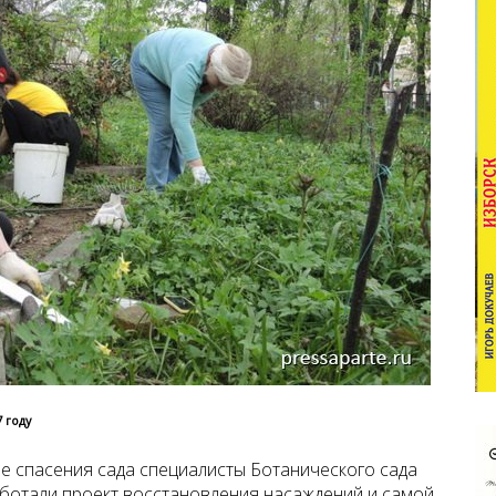
 году
ее спасения сада специалисты Ботанического сада
ботали проект восстановления насаждений и самой