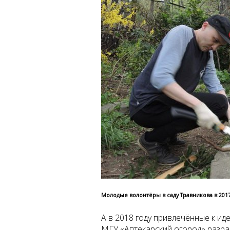
Молодые волонтёры в саду Травникова в 2017
А в 2018 году привлечённые к ид
МГУ «Аптекарский огород» разра