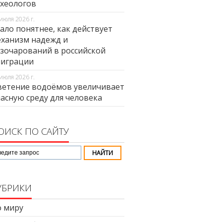
хеологов
июля 2026 г.
ало понятнее, как действует
ханизм надежд и
зочарований в российской
миграции
июля 2026 г.
етение водоёмов увеличивает
асную среду для человека
ОИСК ПО САЙТУ
УБРИКИ
 миру