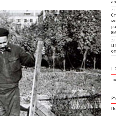
ар
29 
Ст
ме
ра
э
28 
Цв
оп
П
Р
По