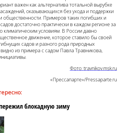
вариант важен как альтернатива тотальной вырубке
 насаждений, оказывающихся без ухода и поддержки
и общественности. Примеров таких погибших и
садов достаточно практически в каждом регионе за
 климатическим условиям. В России давно
ественное движение, которое ставило бы своей
гибнущих садов и разного рода природных
к видно из примера с садом Павла Травникова,
инициативы.
Фото: travnikov.msk.ru
«Прессапарте»/Pressaparte.ru
тересно:
 пережил блокадную зиму