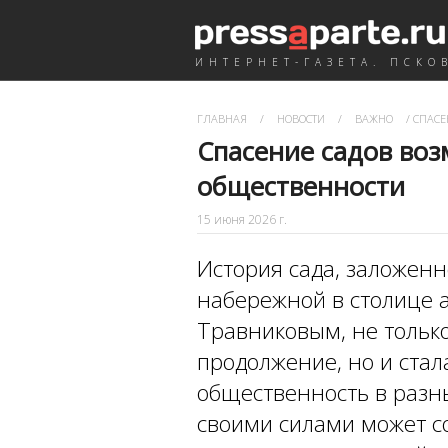
ИНТЕРНЕТ-ГАЗЕТА. ПСКО
ГЛАВНАЯ
/
НОВОСТИ
/
ВАЖНО
/
СПАСЕ
Спасение садов во
общественности
15 июня 2026 г.
История сада, заложенн
набережной в столице
Травниковым, не тольк
продолжение, но и стал
общественность в разн
своими силами может с