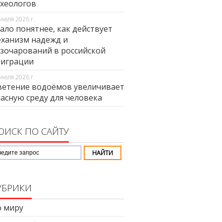
хеологов
июля 2026 г.
ало понятнее, как действует
ханизм надежд и
зочарований в российской
миграции
июля 2026 г.
етение водоёмов увеличивает
асную среду для человека
ОИСК ПО САЙТУ
УБРИКИ
 миру