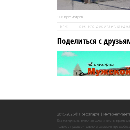
108
просмотров.
Теги:
Как это работает
,
Меди
Поделиться с друзья
2015-2026 © Прессапарте | Интернет-газета
Все материалы, включая фото и тексты принадл
только с предварительного согласия правооблад