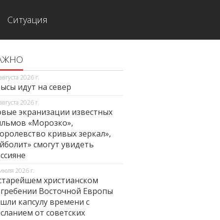
Ситуация
АЖНО
августа 2026 г.
ысы идут на север
августа 2026 г.
вые экранизации известных
льмов «Морозко»,
оролевство кривых зеркал»,
йболит» смогут увидеть
ссияне
июля 2026 г.
старейшем христианском
гребении Восточной Европы
шли капсулу времени с
сланием от советских