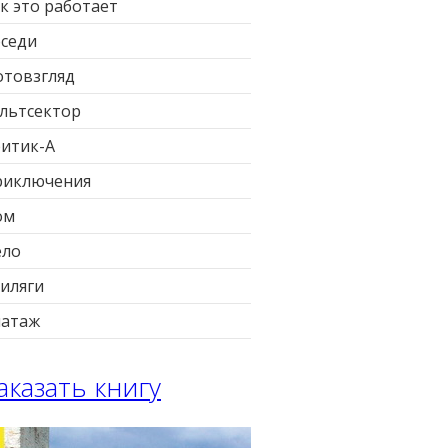
к это работает
седи
товзгляд
льтсектор
итик-А
риключения
ом
ело
иляги
патаж
аказать книгу