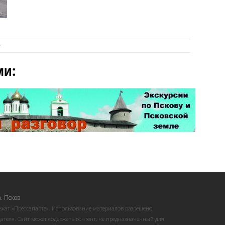
а
ми:
. Псков
ежат «Прессапарте». Использование материалов разрешено
ателя. Сайт может содержать контент, не предназначенный для