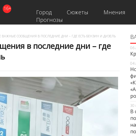
16+
Город
Сюжеты
Мнения
Прогнозы
В
В
 ВАЖНЫЕ СООБЩЕНИЯ В ПОСЛЕДНИЕ ДНИ – ГДЕ ЕСТЬ БЕНЗИН И ДИЗЕЛЬ
щения в последние дни – где
06 
Кр
ль
04 
Но
фи
«К
«А
ро
30 
В 
по
на
по