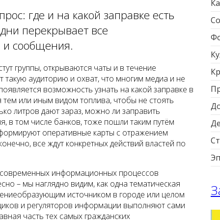
Ка
рос: где и на какой заправке есть
Со
 дни перекрывает все
Фо
 и сообщения.
Ку
стут группы, открываются чаты и в течение
Кр
такую аудиторию и охват, что многим медиа и не
П
появляется возможность узнать на какой заправке в
 тем или иным видом топлива, чтобы не стоять
Д
ько литров дают зараз, можно ли заправить
, в том числе банков, тоже пошли таким путём
Д
 формируют оперативные карты с отражением
Ст
 конечно, все ждут конкретных действий властей по
Э
я современных информационных процессов
сно – мы наглядно видим, как одна тематическая
З
нениеобразующим источником в городе или целом
вщиков и регуляторов информации выполняют сами
тавная часть тех самых гражданских