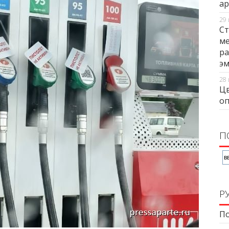
ар
29 
Ст
ме
ра
э
28 
Цв
оп
П
Р
По