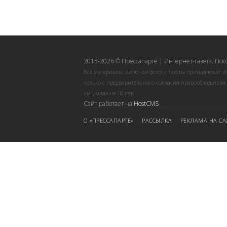
2015-2026 © Прессапарте | Интернет-газета. Пск
Все материалы, включая фото и тексты принадлежат «
только с предварительного согласия правообладателя
лиц младше 16 лет.
Сайт работает на
HostCMS
О «ПРЕССАПАРТЕ»
РАССЫЛКА
РЕКЛАМА НА СА