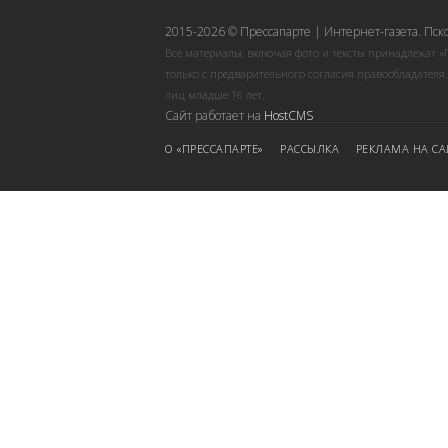
2015-2026 © Прессапарте | Интернет-газета. Пск
Все материалы, включая фото и тексты принадлежат «
только с предварительного согласия правообладателя
лиц младше 16 лет.
Сайт работает на
HostCMS
О «ПРЕССАПАРТЕ»
РАССЫЛКА
РЕКЛАМА НА СА