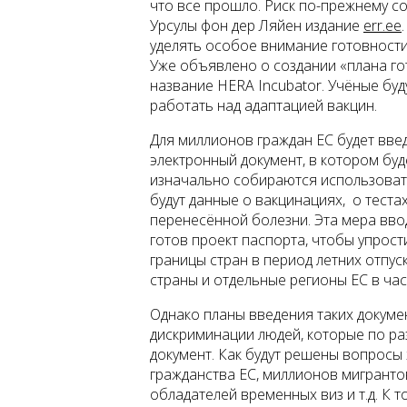
что все прошло. Риск по-прежнему со
Урсулы фон дер Ляйен издание
err.ee
уделять особое внимание готовности
Уже объявлено о создании «плана го
название HERA Incubator. Учёные буд
работать над адаптацией вакцин.
Для миллионов граждан ЕС будет вв
электронный документ, в котором бу
изначально собираются использовать
будут данные о вакцинациях, о теста
перенесённой болезни. Эта мера ввод
готов проект паспорта, чтобы упрос
границы стран в период летних отпу
страны и отдельные регионы ЕС в час
Однако планы введения таких докуме
дискриминации людей, которые по ра
документ. Как будут решены вопросы 
гражданства ЕС, миллионов мигрантов,
обладателей временных виз и т.д. К 