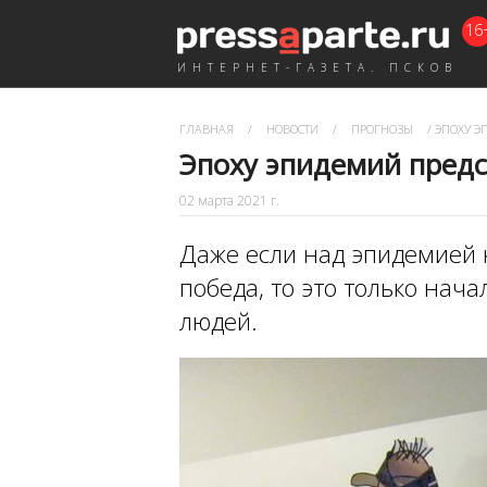
16
ИНТЕРНЕТ-ГАЗЕТА. ПСКОВ
ГЛАВНАЯ
/
НОВОСТИ
/
ПРОГНОЗЫ
/
ЭПОХУ Э
Эпоху эпидемий пред
02 марта 2021 г.
Даже если над эпидемией 
победа, то это только нач
людей.