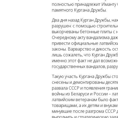
полностью принадлежит Иманту С
памятного Кургана Дружбы.
Два дня назад Курган Дружбы, на
разрушен: с помощью строительн
выкорчеваны бетонные плиты с н
Очередному акту вандализма даж
привести официальные латвийски
законы. Варварство и дикость о
лишь сожалеть, что Курган Дружб
именно этот факт не дал возмож
государственных вандалов, раз
Такую участь Кургана Дружбы сто
снесены и демонтированы десятк
развала СССР и появления грани
войны из Беларуси и России – лат
латвийским ветеранам было фак
товарищами, а их детям и внукам
минувшие после разгрома СССР д
выполнить и стратегическую зад