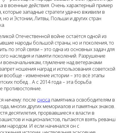
ла в военные действия. Очень характерный пример
, которые западные стратеги удачно вживили в
, но и Эстонии, Литвы, Польши и других стран
ка.
Великой Отечественной войне остаётся одной из
ывшие народы большой страны, но и поколения, то
ть по этой связи – это одна из основных задач для
ого наследия и памяти поколений. Разрушение
и военачальникам, глумление над ветеранами
запрет ношения наград и использования советской
и вообще - изменение истории – это всё этапы
тских побед… А с 2014 года – эта борьба
е противостояние.
я ничему: после
сноса
памятника освободителям в
года, многих других мемориалов и памятных знаков.
стя десятилетия, прорвавшиеся к власти в
фашистов и националистов, пытаются взять реванш
им народом. И если начинался он с
скажения истории, чествования эсэсовцев,