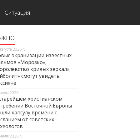
Ситуация
АЖНО
августа 2026 г.
вые экранизации известных
льмов «Морозко»,
оролевство кривых зеркал»,
йболит» смогут увидеть
ссияне
июля 2026 г.
старейшем христианском
гребении Восточной Европы
шли капсулу времени с
сланием от советских
хеологов
июля 2026 г.