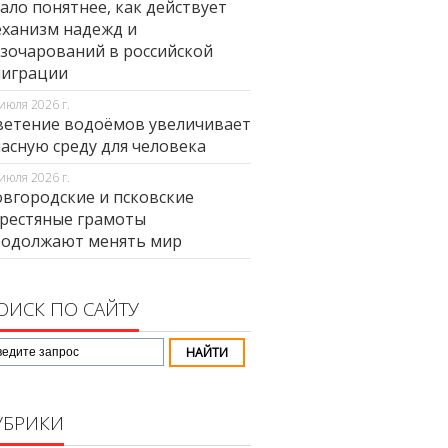
ало понятнее, как действует
ханизм надежд и
зочарований в российской
миграции
июля 2026 г.
етение водоёмов увеличивает
асную среду для человека
июля 2026 г.
вгородские и псковские
рестяные грамоты
родолжают менять мир
ОИСК ПО САЙТУ
УБРИКИ