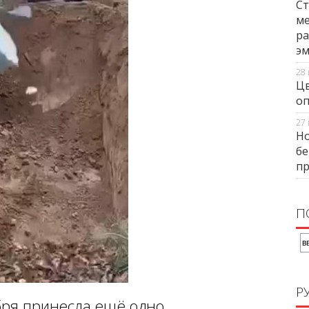
Ст
ме
ра
э
28 
Цв
оп
27 
Но
бе
п
П
Р
бря принесла ещё одно