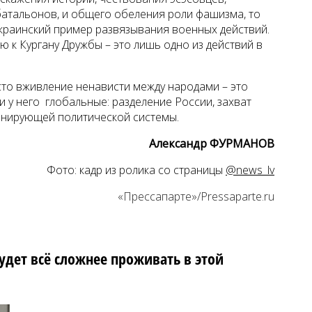
атальонов, и общего обеления роли фашизма, то
 украинский пример развязывания военных действий.
 к Кургану Дружбы – это лишь одно из действий в
то вживление ненависти между народами – это
 у него глобальные: разделение России, захват
инирующей политической системы.
Александр ФУРМАНОВ
Фото: кадр из ролика со страницы
@news_lv
«Прессапарте»/Pressaparte.ru
дет всё сложнее проживать в этой