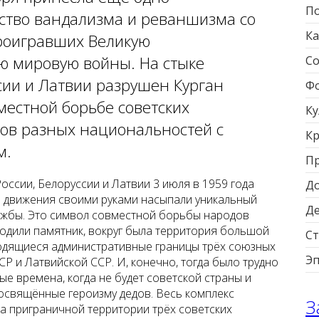
По
ство вандализма и реваншизма со
Ка
проигравших Великую
ю мировую войны. На стыке
Со
сии и Латвии разрушен Курган
Фо
местной борьбе советских
Ку
ов разных национальностей с
Кр
м.
П
России, Белоруссии и Латвии 3 июля в 1959 года
Д
о движения своими руками насыпали уникальный
Д
Дружбы. Это символ совместной борьбы народов
водили памятник, вокруг была территория большой
Ст
ходящиеся административные границы трёх союзных
Э
Р и Латвийской ССР. И, конечно, тогда было трудно
ые времена, когда не будет советской страны и
освящённые героизму дедов. Весь комплекс
З
на приграничной территории трёх советских