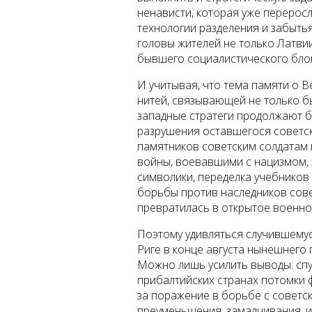
ненависти, которая уже перерос
технологии разделения и забытья
головы жителей не только Латвии
бывшего социалистического бло
И учитывая, что тема памяти о 
нитей, связывающей не только б
западные стратеги продолжают би
разрушения оставшегося советск
памятников советским солдатам 
войны, воевавшими с нацизмом, 
символики, переделка учебников 
борьбы против наследников сове
превратилась в открытое военно
Поэтому удивляться случившемус
Риге в конце августа нынешнего 
Можно лишь усилить выводы: спу
прибалтийских странах потомки 
за поражение в борьбе с советск
преуменьшения, замалчивания, и