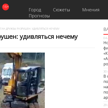
16+
Город
Сюжеты
Мнения
Прогнозы
В
В
ГАН ДРУЖБЫ РАЗРУШЕН: УДИВЛЯТЬСЯ НЕЧЕМУ
рушен: удивляться нечему
04 
Но
фи
«К
«А
ро
30 
В 
по
на
по
ар
29 