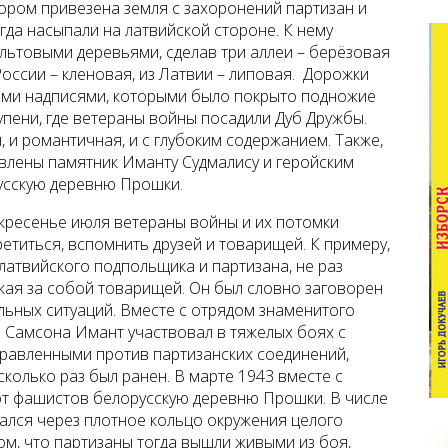
тором привезена земля с захоронений партизан и
гда насыпали на латвийской стороне. К нему
ультовыми деревьями, сделав три аллеи – берёзовая
России – кленовая, из Латвии – липовая. Дорожки
ыми надписями, которыми было покрыто подножие
тупени, где ветераны войны посадили Дуб Дружбы.
, и романтичная, и с глубоким содержанием. Также,
овлены памятник Иманту Судмалису и геройским
усскую деревню Прошки.
скресенье июля ветераны войны и их потомки
ретиться, вспомнить друзей и товарищей. К примеру,
латвийского подпольщика и партизана, не раз
екая за собой товарищей. Он был словно заговорен
льных ситуаций. Вместе с отрядом знаменитого
 Самсона Имант участвовал в тяжелых боях с
равленными против партизанских соединений,
колько раз был ранен. В марте 1943 вместе с
от фашистов белорусскую деревню Прошки. В числе
ался через плотное кольцо окружения целого
том, что партизаны тогда вышли живыми из боя,