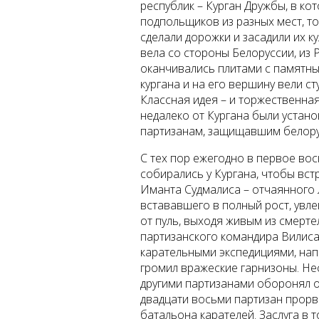
республик – Курган Дружбы, в ко
подпольщиков из разных мест, то
сделали дорожки и засадили их к
вела со стороны Белоруссии, из 
оканчивались плитами с памятн
кургана и на его вершину вели с
Классная идея – и торжественная
недалеко от Кургана были устан
партизанам, защищавшим белор
С тех пор ежегодно в первое во
собирались у Кургана, чтобы вст
Иманта Судмалиса – отчаянного 
встававшего в полный рост, увл
от пуль, выходя живым из смерте
партизанского командира Вилиса
карательными экспедициями, нап
громил вражеские гарнизоны. Нес
другими партизанами оборонял 
двадцати восьми партизан прорв
батальона карателей. Заслуга в 