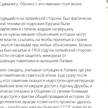
удмалису. Обелиск с его именем стоит возле
ходящийся на латвийской стороне, был фактически
ой техники из подножия Кургана были
адписями и ступени, ведшие на вершину.
е не нужны никакие объяснения, которые могут
е власти, ссылаясь на якобы принятые в стране
станутся таковыми при любых объяснениях. Можно
ы был насыпан в 1959 году на латвийской стороне -
ности сегодня защитить мемориал от
рушающих памятники в нынешней Латвии.
ило ожидать, учитывая ситуацию в Латвии, где уже
и памятников советской эпохи. Ещё сразу после
ц этот памятник оказался недоступен для ветеранов
вийские власти закрыли доступ к Кургану Дружбы, и
тически отказано в общении со своими боевыми
 в доступе к фактам общей правдивой истории. За
есятилетия, врагам «советского проекта» удалось
ачу – разобщить народы бывшего СССР, довести до