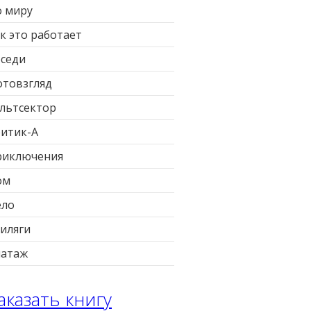
 миру
к это работает
седи
товзгляд
льтсектор
итик-А
риключения
ом
ело
иляги
патаж
аказать книгу