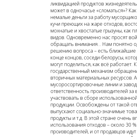
ликвидацией продуктов жизнедеятель
может в одночасье «сломаться»? Как
немалые деньги за работу мусорщико
кучи преющих на жаре отходов, вост
мохнатые и хвостатые грызуны, как
видов. Одновременно нас просят вой
обращать внимания… Нам понятно од
решению вопроса – есть ближайшие р
конце концов, соседи-белорусы, кото
могут поделиться, как всё работает. 
государственный механизм обращени
вторичных материальных ресурсов. А
мусоросортировочные линии и завод
ответственность производителей за
участвовать в сборе использованной
продукции. Освобождены от такой отв
выпускают социально-значимые товар
продукты и т.д. В этой стране очень
использования отходов – около 30 %.
производителей, и от продавцов ид