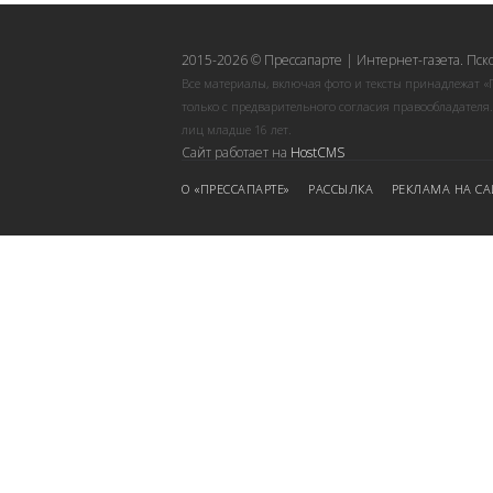
2015-2026 © Прессапарте | Интернет-газета. Пск
Все материалы, включая фото и тексты принадлежат «
только с предварительного согласия правообладателя
лиц младше 16 лет.
Сайт работает на
HostCMS
О «ПРЕССАПАРТЕ»
РАССЫЛКА
РЕКЛАМА НА СА