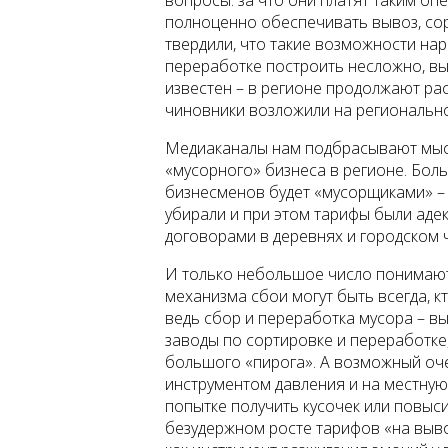
вопросы: за что они платят таким оп
полноценно обеспечивать вывоз, сор
твердили, что такие возможности на
переработке построить несложно, вы
известен – в регионе продолжают рас
чиновники возложили на региональн
Медиаканалы нам подбрасывают мысл
«мусорного» бизнеса в регионе. Боль
бизнесменов будет «мусорщиками» – 
убирали и при этом тарифы были аде
договорами в деревнях и городском ч
И только небольшое число понимают,
механизма сбои могут быть всегда, к
ведь сбор и переработка мусора – вы
заводы по сортировке и переработке,
большого «пирога». А возможный оч
инструментом давления и на местную
попытке получить кусочек или повыси
безудержном росте тарифов «на выв