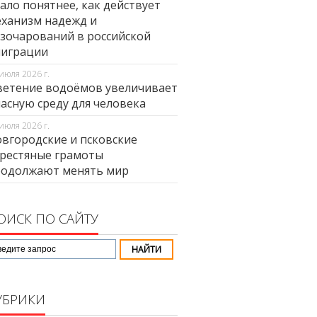
ало понятнее, как действует
ханизм надежд и
зочарований в российской
миграции
июля 2026 г.
етение водоёмов увеличивает
асную среду для человека
июля 2026 г.
вгородские и псковские
рестяные грамоты
родолжают менять мир
ОИСК ПО САЙТУ
УБРИКИ