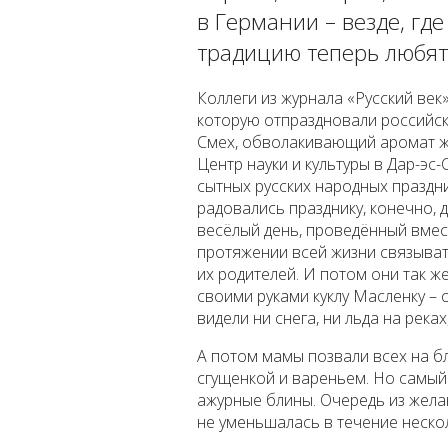
в Германии – везде, гд
традицию теперь любят
Коллеги из журнала «Русский ве
которую отпраздновали российск
Смех, обволакивающий аромат жа
Центр науки и культуры в Дар-эс-
сытных русских народных праздн
радовались празднику, конечно, д
весёлый день, проведённый вместе
протяжении всей жизни связывать
их родителей. И потом они так же
своими руками куклу Масленку – с
видели ни снега, ни льда на река
А потом мамы позвали всех на бл
сгущенкой и вареньем. Но самый
ажурные блины. Очередь из жела
не уменьшалась в течение неско