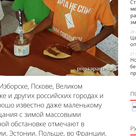
Ст
ме
ра
э
28 
Цв
оп
27 
Но
бе
п
Изборске, Пскове, Великом
П
ке и других российских городах и
рошо известно даже маленькому
щания с зимой массовыми
ной обстановке отмечают в
Р
ии, Эстонии, Польше, во Франции,