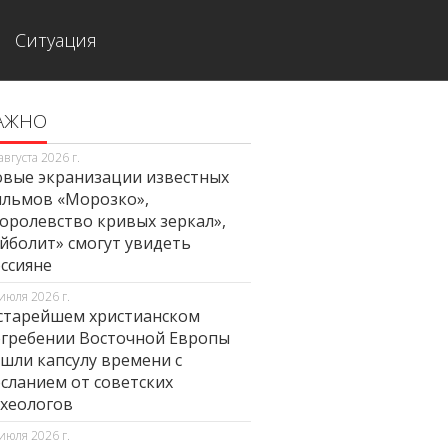
Ситуация
АЖНО
августа 2026 г.
вые экранизации известных
льмов «Морозко»,
оролевство кривых зеркал»,
йболит» смогут увидеть
ссияне
июля 2026 г.
старейшем христианском
гребении Восточной Европы
шли капсулу времени с
сланием от советских
хеологов
июля 2026 г.