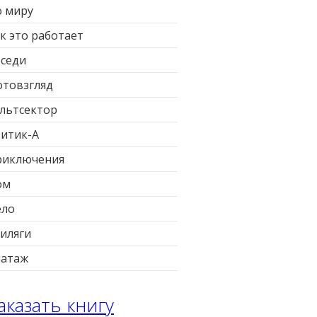
 миру
к это работает
седи
товзгляд
льтсектор
итик-А
риключения
ом
ело
иляги
патаж
аказать книгу