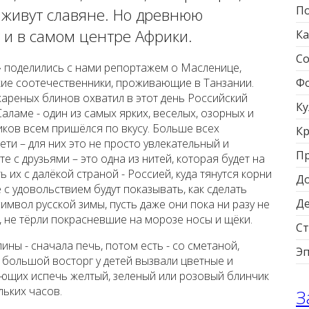
По
е живут славяне. Но древнюю
 и в самом центре Африки.
Ка
Со
к» поделились с нами репортажем о Масленице,
ие соотечественники, проживающие в Танзании.
Фо
реных блинов охватил в этот день Российский
Ку
Саламе - один из самых ярких, веселых, озорных и
иков всем пришёлся по вкусу. Больше всех
Кр
ети – для них это не просто увлекательный и
П
 с друзьями – это одна из нитей, которая будет на
 их с далёкой страной - Россией, куда тянутся корни
Д
 с удовольствием будут показывать, как сделать
Д
имвол русской зимы, пусть даже они пока ни разу не
х, не тёрли покрасневшие на морозе носы и щёки.
Ст
ины - сначала печь, потом есть - со сметаной,
Э
 большой восторг у детей вызвали цветные и
ющих испечь желтый, зеленый или розовый блинчик
льких часов.
З