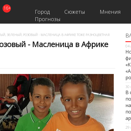
16+
Город
Сюжеты
Мнения
Прогнозы
В
В
ЫЙ, ЗЕЛЕНЫЙ, РОЗОВЫЙ - МАСЛЕНИЦА В АФРИКЕ ТОЖЕ РАЗНОЦВЕТНАЯ
озовый - Масленица в Африке
04 
Но
фи
«К
«А
ро
30 
В 
по
на
по
ар
29 