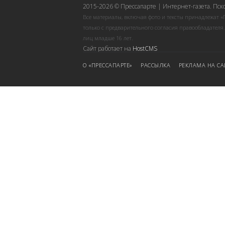
2015-2026 © Прессапарте | Интернет-газета. Пск
Все материалы, включая фото и тексты принадлежат «
только с предварительного согласия правообладателя
лиц младше 16 лет.
Сайт работает на
HostCMS
О «ПРЕССАПАРТЕ»
РАССЫЛКА
РЕКЛАМА НА СА