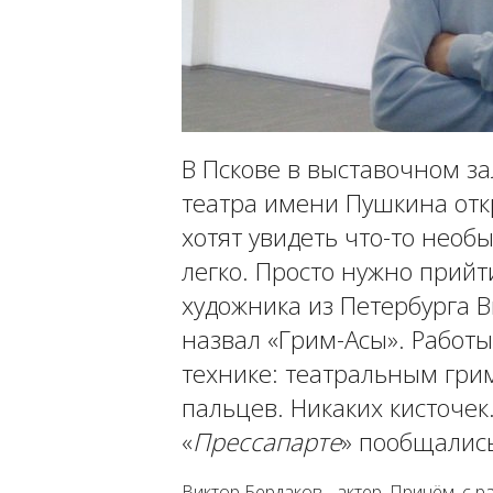
В Пскове в выставочном за
театра имени Пушкина отк
хотят увидеть что-то необы
легко. Просто нужно прийт
художника из Петербурга В
назвал «Грим-Асы». Работ
технике: театральным гри
пальцев. Никаких кисточе
«
Прессапарте
» пообщались
Виктор Бердаков - актер. Причём, с р