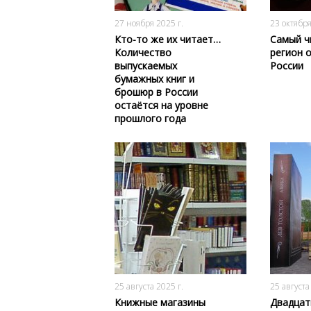
222
0
27 ноября 2025 г.
23 октября
Кто-то же их читает…
Самый 
Количество
регион 
выпускаемых
России
бумажных книг и
брошюр в России
остаётся на уровне
прошлого года
359
0
25 августа 2025 г.
25 августа
Книжные магазины
Двадцат