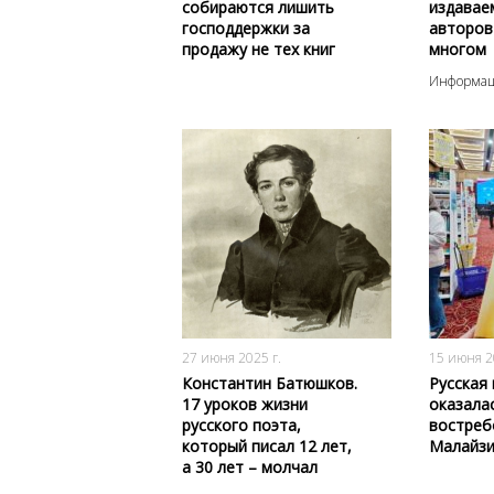
собираются лишить
издавае
господдержки за
авторов
продажу не тех книг
многом
Информац
955
0
27 июня 2025 г.
15 июня 2
Константин Батюшков.
Русская 
17 уроков жизни
оказала
русского поэта,
востреб
который писал 12 лет,
Малайзи
а 30 лет – молчал