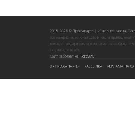
2015-2026 © Прессапарте | Интернет-газета. Пск
Все материалы, включая фото и тексты принадлежат «
только с предварительного согласия правообладателя
лиц младше 16 лет.
Сайт работает на
HostCMS
О «ПРЕССАПАРТЕ»
РАССЫЛКА
РЕКЛАМА НА СА