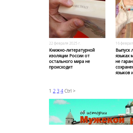
483
0
22 февраля 2025 г.
16 феврал
Книжно-литературной
Выпуск 
изоляции России от
языках 
остального мира не
не гара
происходит
сохране
языков 
1
2
3
4
Ctrl >