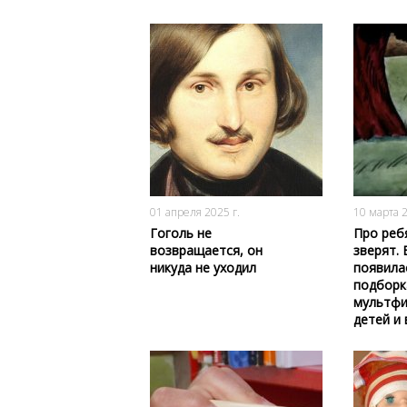
718
0
01 апреля 2025 г.
10 марта 2
Гоголь не
Про реб
возвращается, он
зверят. 
никуда не уходил
появила
подборк
мультфи
детей и