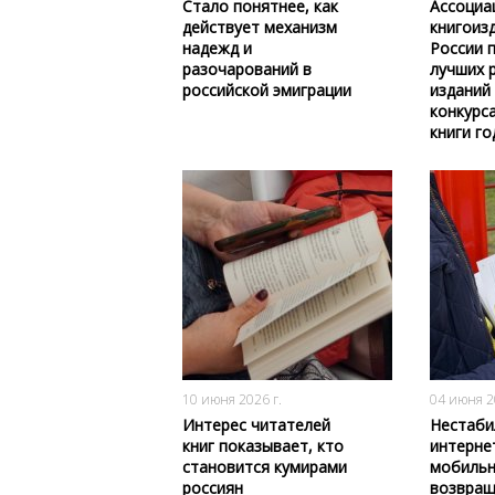
Стало понятнее, как
Ассоциа
действует механизм
книгоиз
надежд и
России 
разочарований в
лучших 
российской эмиграции
изданий
конкурс
книги го
137
0
10 июня 2026 г.
04 июня 2
Интерес читателей
Нестаби
книг показывает, кто
интерне
становится кумирами
мобильн
россиян
возвращ