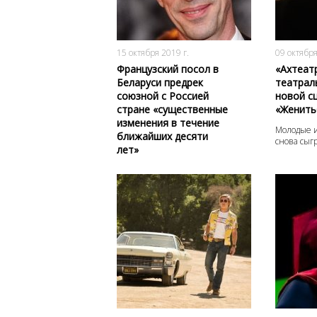
2769
0
15 октября 2019 г.
09 октября
Французский посол в
«Ахтеат
Беларуси предрек
театрал
союзной с Россией
новой с
стране «существенные
«Женить
изменения в течение
Молодые и
ближайших десяти
снова сыг
лет»
3781
0