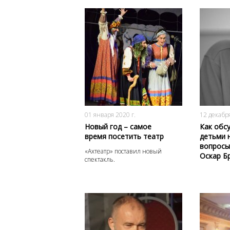
3130
0
01 января 2020 г.
12 декабря
Новый год – самое
Как обс
время посетить театр
детьми 
вопросы
«Ахтеатр» поставил новый
Оскар Б
спектакль.