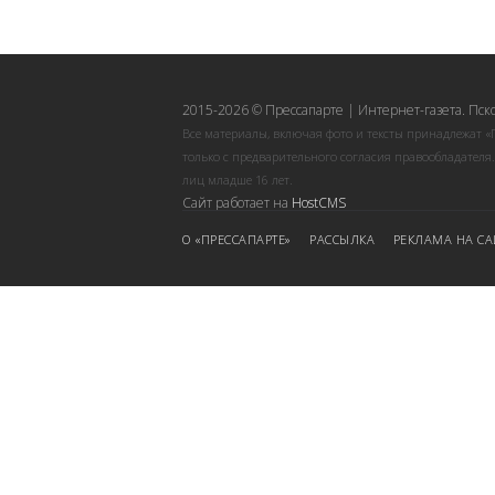
2015-2026 © Прессапарте | Интернет-газета. Пск
Все материалы, включая фото и тексты принадлежат «
только с предварительного согласия правообладателя
лиц младше 16 лет.
Сайт работает на
HostCMS
О «ПРЕССАПАРТЕ»
РАССЫЛКА
РЕКЛАМА НА СА