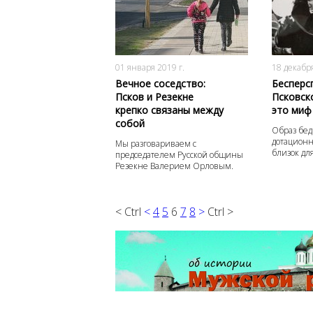
4309
0
01 января 2019 г.
18 декабря
Вечное соседство:
Бесперс
Псков и Резекне
Псковск
крепко связаны между
это миф
собой
Образ бед
дотационн
Мы разговариваем с
близок дл
председателем Русской общины
Резекне Валерием Орловым.
< Ctrl
<
4
5
6
7
8
>
Ctrl >