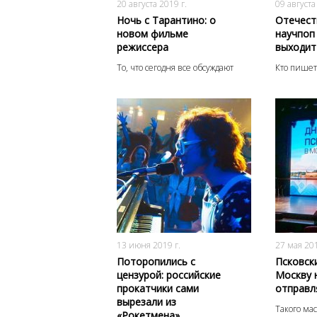
20 августа 2019 г.
09 августа
Ночь с Тарантино: о
Отечест
новом фильме
научпоп 
режиссера
выходит
То, что сегодня все обсуждают
Кто пишет
3223
0
13 июня 2019 г.
27 мая 201
Поторопились с
Псковск
цензурой: российские
Москву 
прокатчики сами
отправл
вырезали из
Такого ма
«Рокетмена»