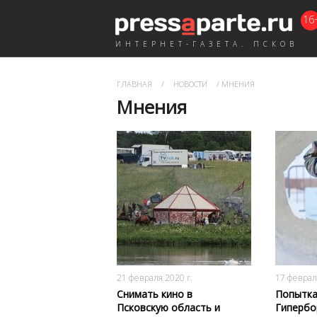
16
ИНТЕРНЕТ-ГАЗЕТА. ПСКОВ
ГЛАВНАЯ
/
НОВОСТИ
/
МНЕНИЯ
Мнения
4687
0
21 февраля 2020 г.
17 феврал
Снимать кино в
Попытка
Псковскую область и
Гиперб