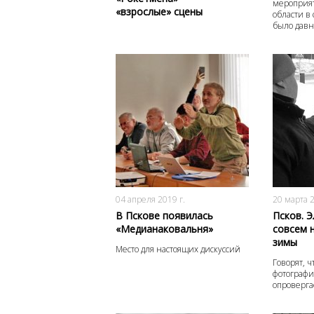
мероприят
«взрослые» сцены
области в
было давн
3385
0
04 апреля 2019 г.
20 марта 2
В Пскове появилась
Псков. 
«Медианаковальня»
совсем 
зимы
Место для настоящих дискуссий
Говорят, ч
фотографи
опроверга