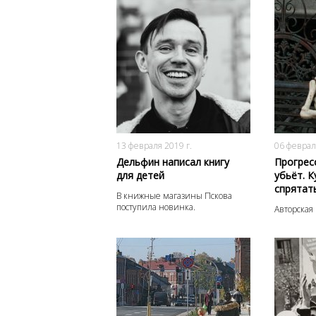
8676
0
13 февраля 2019 г.
06 феврал
Дельфин написал книгу
Прогресс
для детей
убьёт. К
спрятат
В книжные магазины Пскова
поступила новинка.
Авторская