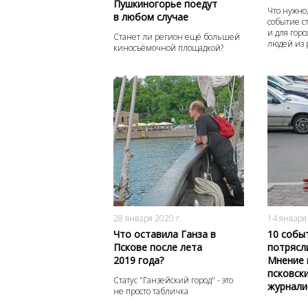
Пушкиногорье поедут
Что нужно
в любом случае
событие с
и для горо
Станет ли регион ещё большей
людей из 
киносъёмочной площадкой?
4296
0
28 января 2020 г.
14 января 
Что оставила Ганза в
10 собы
Пскове после лета
потрясли
2019 года?
Мнение 
псковск
Статус "Ганзейский город" - это
журнали
не просто табличка