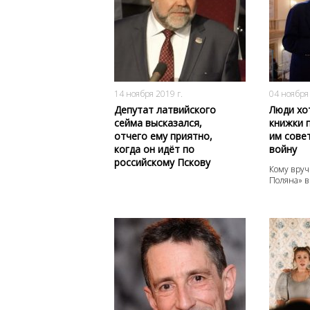
3693
0
14 ноября 2019 г.
04 ноября 
Депутат латвийского
Люди хо
сейма высказался,
книжки п
отчего ему приятно,
им сове
когда он идёт по
войну
российскому Пскову
Кому вру
Поляна
»
в