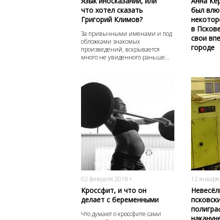
Язык иносказаний, или
Анна Ке
что хотел сказать
был влю
Григорий Климов?
некотор
в Псков
За привычными именами и под
свои вп
обложками знакомых
городе
произведений, вскрывается
много не увиденного раньше…
5519
0
02 февраля 2018 г.
12 января 
Кроссфит, и что он
Невесёл
делает с беременными
псковск
полигра
Что думают о кроссфите сами
наканун