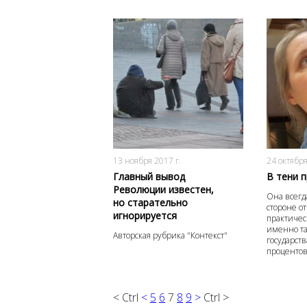
3427
0
13 ноября 2017 г.
24 октября
Главный вывод
В тени 
Революции известен,
Она всегд
но старательно
стороне о
игнорируется
практичес
именно та
Авторская рубрика "Контекст"
государств
проценто
< Ctrl
<
5
6
7
8
9
>
Ctrl >