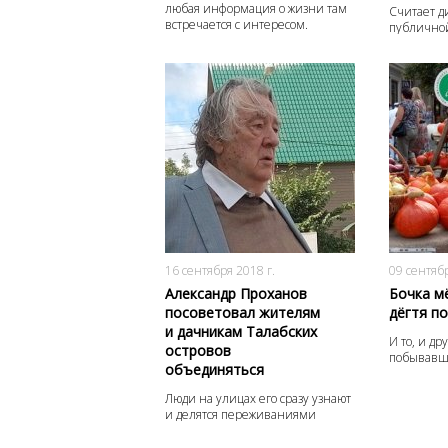
любая информация о жизни там
Считает д
встречается с интересом.
публично
3907
0
16 сентября 2018 г.
09 сентябр
Александр Проханов
Бочка м
посоветовал жителям
дёгтя по
и дачникам Талабских
И то, и д
островов
побывавши
объединяться
Люди на улицах его сразу узнают
и делятся переживаниями