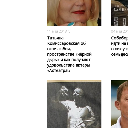
4401
0
11 мая 2018 г.
04 мая 201
Татьяна
Собибор
Комиссаровская об
идти на 
огне любви,
о них у
пространстве «чёрной
семьдес
дыры» и как получают
удовольствие актёры
«Ахтеатра!»