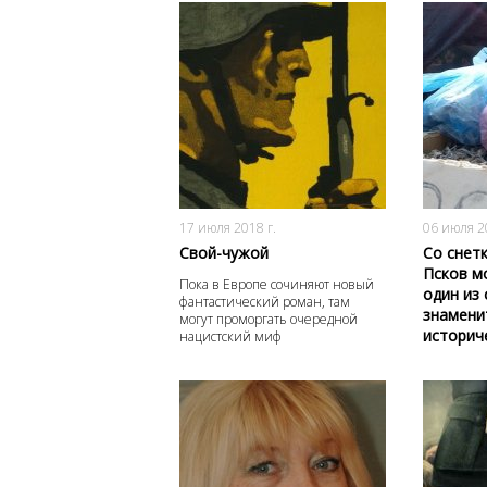
3047
0
17 июля 2018 г.
06 июля 2
Свой-чужой
Со снетк
Псков м
Пока в Европе сочиняют новый
один из 
фантастический роман, там
знамени
могут проморгать очередной
историч
нацистский миф