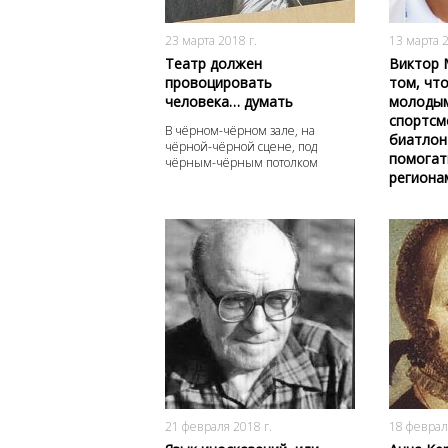
3515
0
23 марта 2018 г.
13 марта 2
Театр должен
Виктор 
провоцировать
том, чт
человека… думать
молоды
спортсм
В чёрном-чёрном зале, на
биатлон
чёрной-чёрной сцене, под
помогат
чёрным-чёрным потолком
региона
5272
0
21 февраля 2018 г.
18 феврал