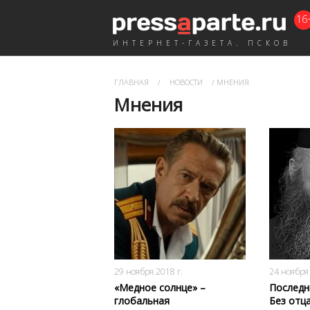
16
ИНТЕРНЕТ-ГАЗЕТА. ПСКОВ
ГЛАВНАЯ
/
НОВОСТИ
/
МНЕНИЯ
Мнения
8260
1
29 ноября 2018 г.
24 ноября 
«Медное солнце» –
Последн
глобальная
Без отц