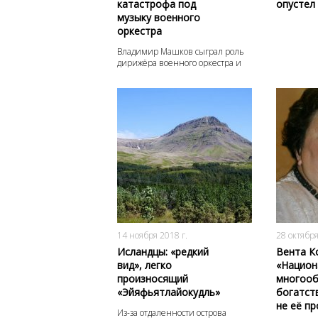
катастрофа под
опустел
музыку военного
оркестра
Владимир Машков сыграл роль
дирижёра военного оркестра и
всё стало ясно
3930
0
14 ноября 2018 г.
28 октября
Исландцы: «редкий
Вента К
вид», легко
«Национ
произносящий
многооб
«Эйяфьятлайокудль»
богатст
не её п
Из-за отдаленности острова