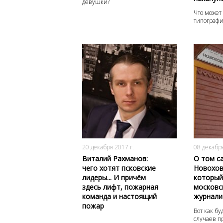
девушки?
Что может
типографи
5932
0
20 декабря 2017 г.
08 декабря
Виталий Рахманов:
О том с
чего хотят псковские
Новохов
лидеры... И причём
который
здесь лифт, пожарная
московс
команда и настоящий
журнали
пожар
Вот как бу
случаев п